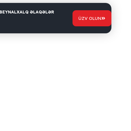
BEYNALXALQ ƏLAQƏLƏR
ÜZV OLUN