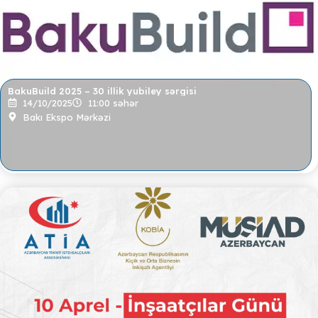
BakuBuild 2025 – 30 illik yubiley sərgisi
14/10/2025
11:00 səhər
Bakı Ekspo Mərkəzi