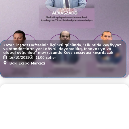
Xəzər İnşaat Həftəsinin üçüncü günündə,“Tikintidə keyfiyyət
və standartların yeni dövrü: dayanıqlılıq, innovasiya və
qlobal uyğunluq” mövzusunda Keys sessiyası keçiriləcək
16/10/2025
11:00 səhər
Bakı Ekspo Mərkəzi