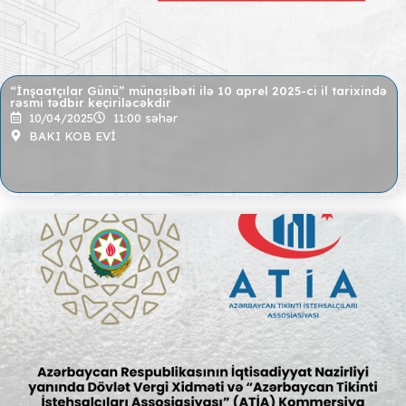
“İnşaatçılar Günü” münasibəti ilə 10 aprel 2025-ci il tarixində
rəsmi tədbir keçiriləcəkdir
10/04/2025
11:00 səhər
BAKI KOB EVİ