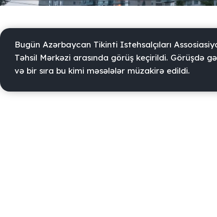
Bugün Azərbaycan Tikinti Istehsalçıları Assosiasiya
Təhsil Mərkəzi arasında görüş keçirildi. Görüşdə gələ
və bir sıra bu kimi məsələlər müzakirə edildi.