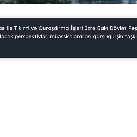
sı ilə Tikinti və Quraşdırma İşləri üzrə Bakı Dövlət Pe
cək perspektivlər, müəssisələrarası qarşılıqlı işin təşkil