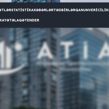
ƏTLƏR
STATISTIKA
XƏBƏRLƏR
TƏDBIRLƏR
QANUNVERICILIK
ası ilə Tikinti və Quraşdırma İşləri üzrə Bakı Dövlət P
IKAYƏT
ƏLAQƏ
TENDER