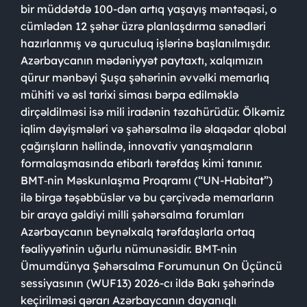
bir müddətdə 100-dən artıq yaşayış məntəqəsi, o
cümlədən 12 şəhər üzrə planlaşdırma sənədləri
hazırlanmış və quruculuq işlərinə başlanılmışdır.
Azərbaycanın mədəniyyət paytaxtı, xalqımızın
qürur mənbəyi Şuşa şəhərinin əvvəlki memarlıq
mühiti və əsl tarixi siması bərpa edilməklə
dirçəldilməsi isə mili iradənin təzahürüdür. Ölkəmiz
iqlim dəyişmələri və şəhərsalma ilə əlaqədar qlobal
çağırışların həllində, innovativ yanaşmaların
formalaşmasında etibarlı tərəfdaş kimi tanınır.
BMT‑nin Məskunlaşma Proqramı (“UN-Habitat”)
ilə birgə təşəbbüslər və bu çərçivədə memarların
bir araya gəldiyi milli şəhərsalma forumları
Azərbaycanın beynəlxalq tərəfdaşlarla ortaq
fəaliyyətinin uğurlu nümunəsidir. BMT-nin
Ümumdünya Şəhərsalma Forumunun On Üçüncü
sessiyasının (WUF13) 2026-cı ildə Bakı şəhərində
keçirilməsi qərarı Azərbaycanın dayanıqlı