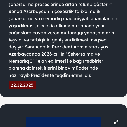
şəhərsalma proseslərində artan rolunu göstərir”.
Sənəd Azərbaycanın çoxəsrlik tarixə malik
şəhərsalma və memarlıq mədəniyyəti ənənələrinin
yaşadılması, eləcə də ölkədə bu sahədə yeni
çağırışlara cavab verən mütərəqqi yanaşmaların
təşviqi və tətbiqinin genişləndirilməsi məqsədi
daşıyır. Sərəncamla Prezident Administrasiyası
Azərbaycanda 2026-cı ilin “Şəhərsalma və
Memarlıq İli” elan edilməsi ilə bağlı tədbirlər
planına dair təkliflərini bir ay müddətində
hazırlayıb Prezidentə təqdim etməlidir.
22.12.2025