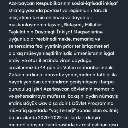
Azərbaycan Respublikasının sosial-iqtisadi inkişaf
strategiyasında paytaxt və regionların tarazlı
inkişafının təmin edilməsi və dayanıqlı
məskunlaşmanın təşviqi, Birləşmiş Millətlər
Təşkilatının Dayanıqlı İnkişaf Məqsədlərinə
uyğunluqlar təsbit edilməklə, memarlıq və
şəhərsalma fəaliyyətinin prioritet istiqamətləri
olaraq müəyyənləşdirilmişdir. Ermənistanın işğal
etdiyi və otuz il ərzində viran qoyduğu
ərazilərimizdə 44 günlük Vətən müharibəsindəki
Zəfərin ardınca innovativ yanaşmaların tətbiqi ilə
həyatı yenidən canlandıran genişmiqyaslı bərpa-
quruculuq işləri Azərbaycan dövlətinin memarlıq
və şəhərsalmaya müfəssəl baxışını aydın nümayiş
etdirir. Böyük Qayıdışa dair I Dövlət Proqramına
müvafiq qaydada “yaşıl enerji” zonası elan edilmiş
bu ərazilərdə 2020–2025-ci illərdə – dünya
memarlıq-inşaat təcrübəsində az rast gəlinən qısa