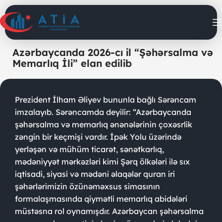
Azərbaycanda 2026-cı il “Şəhərsalma və
Memarlıq İli” elan edilib
Prezident İlham Əliyev bununla bağlı Sərəncam
imzalayıb. Sərəncamda deyilir: “Azərbaycanda
şəhərsalma və memarlıq ənənələrinin çoxəsrlik
zəngin bir keçmişi vardır. İpək Yolu üzərində
yerləşən və mühüm ticarət, sənətkarlıq,
mədəniyyət mərkəzləri kimi Şərq ölkələri ilə sıx
iqtisadi, siyasi və mədəni əlaqələr quran iri
şəhərlərimizin özünəməxsus simasının
formalaşmasında qiymətli memarlıq abidələri
müstəsna rol oynamışdır. Azərbaycan şəhərsalma