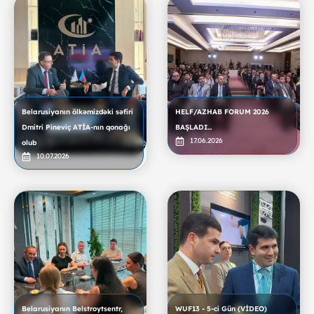
Belarusiyanın ölkəmizdəki səfiri
HELF/AZHAB FORUM 2026
Dmitri Pineviç ATİA-nın qonağı
BAŞLADI...
17.06.2026
olub
10.07.2026
Belarusiyanın Belstroytsentr,
WUF13 - 5-ci Gün (VİDEO)