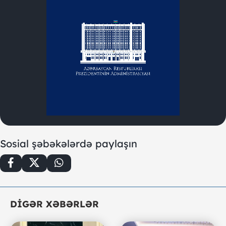
Sosial şəbəkələrdə paylaşın
DIGƏR XƏBƏRLƏR