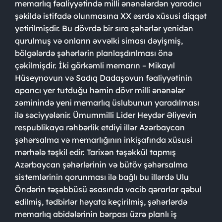
memarlıq fəaliyyətində milli ənənələrdən yaradıcı
şəkildə istifadə olunmasına XX əsrdə xüsusi diqqət
yetirilmişdir. Bu dövrdə bir sıra şəhərlər yenidən
qurulmuş və onların əvvəlki siması dəyişmiş,
bölgələrdə şəhərlərin planlaşdırılması önə
çəkilmişdir. İki görkəmli memarın – Mikayıl
Hüseynovun və Sadıq Dadaşovun fəaliyyətinin
aparıcı yer tutduğu həmin dövr milli ənənələr
zəminində yeni memarlıq üslubunun yaradılması
ilə səciyyələnir. Ümummilli Lider Heydər Əliyevin
respublikaya rəhbərlik etdiyi illər Azərbaycan
şəhərsalma və memarlığının inkişafında xüsusi
mərhələ təşkil edir. Tarixən təşəkkül tapmış
Azərbaycan şəhərlərinin və bütöv şəhərsalma
sistemlərinin qorunması ilə bağlı bu illərdə Ulu
Öndərin təşəbbüsü əsasında vacib qərarlar qəbul
edilmiş, tədbirlər həyata keçirilmiş, şəhərlərdə
memarlıq abidələrinin bərpası üzrə planlı iş