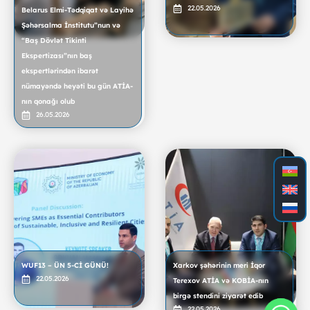
22.05.2026
Belarus Elmi-Tədqiqat və Layihə
Şəhərsalma İnstitutu”nun və
“Baş Dövlət Tikinti
Ekspertizası”nın baş
ekspertlərindən ibarət
nümayəndə heyəti bu gün ATİA-
nın qonağı olub
26.05.2026
WUF13 – ÜN 5-Cİ GÜNÜ!
Xarkov şəhərinin meri İqor
22.05.2026
Terexov ATİA və KOBİA-nın
birgə stendini ziyarət edib
22.05.2026