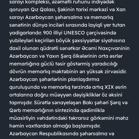
sarayı kompleksi, əzəmətli ruhunu indiyədək
qoruyan Qız Qalası, Şəkinin tarixi mərkəzi və Xan
sarayı Azərbaycan şəhərsalma və memarlıq
sənətinin dünya inciləri sırasında layiqli yer tutan
yadigarlarıdır. 900 illiyi UNESCO çərçivəsində
yubileyləri keçirilən böyük şəxsiyyətlər siyahısına
daxil olunan qüdrətli sənətkar Əcəmi Naxçıvaninin
Azərbaycan və Yaxın Şərq ölkələrinin orta əsrlər
memarlığına güclü təsir göstərmiş yaradıcılığı
dövrün memarlıq məktəbinin ən yüksək zirvəsidir.
Azərbaycan şəhərlərinin planlaşdırma
quruluşunda və memarlıq tərzində artıq XIX əsrin
ortalarına doğru müəyyən dəyişikliklər öz əksini
tapmışdır. Sürətlə sənayeləşən Bakı şəhəri Şərq və
Qərb memarlığının sintezində qədimliklə
müasirliyin vəhdətindəki təkrarsız görkəmini məhz
həmin vaxtlardan almağa başlamışdır.
Azərbaycan Respublikasında şəhərsalma və