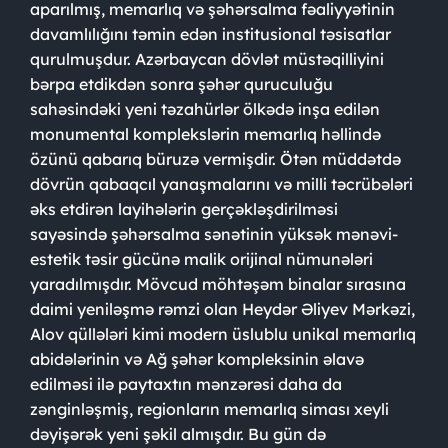
aparılmış, memarlıq və şəhərsalma fəaliyyətinin
davamlılığını təmin edən institusional təsisatlar
qurulmuşdur. Azərbaycan dövlət müstəqilliyini
bərpa etdikdən sonra şəhər quruculuğu
sahəsindəki yeni təzahürlər ölkədə inşa edilən
monumental komplekslərin memarlıq həllində
özünü qabarıq büruzə vermişdir. Ötən müddətdə
dövrün qabaqcıl yanaşmalarını və milli təcrübələri
əks etdirən layihələrin gerçəkləşdirilməsi
sayəsində şəhərsalma sənətinin yüksək mənəvi-
estetik təsir gücünə malik orijinal nümunələri
yaradılmışdır. Mövcud möhtəşəm binalar sırasına
daimi yeniləşmə rəmzi olan Heydər Əliyev Mərkəzi,
Alov qüllələri kimi modern üslublu unikal memarlıq
abidələrinin və Ağ şəhər kompleksinin əlavə
edilməsi ilə paytaxtın mənzərəsi daha da
zənginləşmiş, regionların memarlıq siması xeyli
dəyişərək yeni şəkil almışdır. Bu gün də