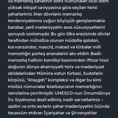
və memarlıq sənətinin bariz nümunələri olub daim
yüksək inkişaf səviyyəsinə görə seçilən tarixi
şəhərlərimiz ötən dövrlərin memarlıq
tendensiyalarına uyğun böyüyüb genişlənməklə
bərabər, yerli mədəniyyətin əsas xüsusiyyətlərini
qoruyub saxlamışdır. Bu gün ölkə ərazisində dövlət
tərəfindən mühafizə olunan müdafiə qalaları,
karvansaralar, məscid, məbəd və türbələr milli
memarlığın parlaq ənənələrini əks etdirir. Bədii-
memarlıq həllinin kamilliyi baxımından iftixar hissi
doğuran dünya əhəmiyyətli tarix və mədəniyyət
abidələrindən Möminə xatun türbəsi, Xudafərin
körpüsü, “Atəşgah” kompleksi və digər bu kimi
misilsiz nümunələr Azərbaycanın memarlığının
rəmzlərinə çevrilmişdir. UNESCO-nun Ümumdünya
İrs Siyahısına daxil edilmiş nadir sərvətlərimiz –
qədim və orta əsrlərin şəhər mədəniyyətini özündə
təcəssüm etdirən İçərişəhər və Şirvanşahlar