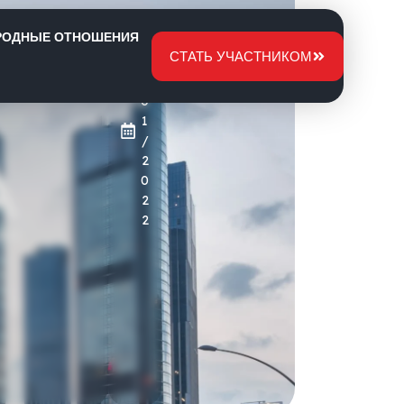
РОДНЫЕ ОТНОШЕНИЯ
1
льство»
СТАТЬ УЧАСТНИКОМ
9
/
0
1
/
2
0
2
2