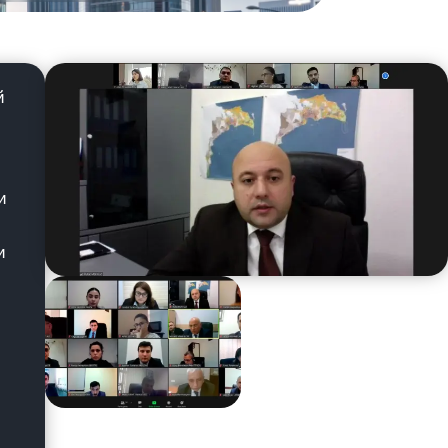
й
и
и