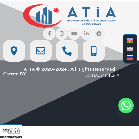
ATIA © 2020-2024 . All Rights Reserved
Create BY
ашняя страница
овости
Событие