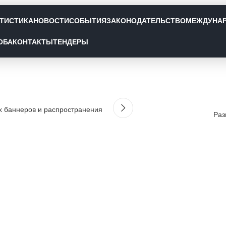
а для спонсоров на мероприятия
АТИСТИКА
НОВОСТИ
СОБЫТИЯ
ЗАКОНОДАТЕЛЬСТВО
МЕЖДУНА
Posted by
DigitalPhoenix
On 12.01.2025
ОБА
КОНТАКТЫ
ТЕНДЕРЫ
 баннеров и распространения
Раз