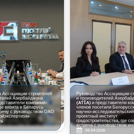
о Ассоциации строителей
Руководство Ассоциации с
ителей Азербайджана
и производителей Азербай
едставители компаний-
(ATİA) и представители ко
де визита в Беларусь
членов посетили Белорусс
тречу с руководством ОАО
научно-исследовательский
ойэкспертиза»
проектный институт
градостроительства, где с
26
встреча с руководством ин
05.04.2026