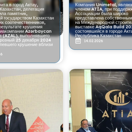
ита в город Актау,
Компания Unimetal, явля
Казахстан, делегация
членом ATİA, при поддерж
ла памятник,
Ассоциации была широко
й государством Казахстан
представлена собственным
их соотечественников,
на Международной строите
результате крушения
выставке AqQala Build 20
виакомпании Azərbaycan
состоявшейся в городе Акт
ı (AZAL), выполнявшего
Республика Казахстан
Грозный 25 декабря 2024
14.02.2026
рпевшего крушение вблизи
26