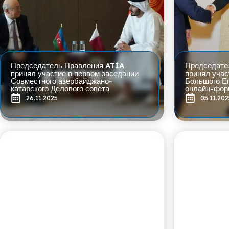
Председатель Правления ATİA
Председате
принял участие в первом заседании
принял учас
Совместного азербайджано-
Большого Ег
катарского Делового совета
онлайн-фор
26.11.2025
05.11.202