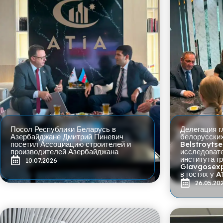
Посол Республики Беларусь в
Делегация г
Азербайджане Дмитрий Пиневич
белорусских
посетил Ассоциацию строителей и
Belstroytse
производителей Азербайджана
исследовате
института г
10.07.2026
Glavgosexp
в гостях у 
26.05.20