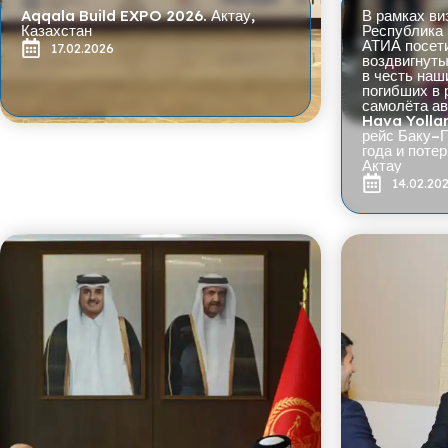
Aqqala Build EXPO 2026. Актау,
В рамках виз
Казахстан
Республика 
АТИА посети
17.02.2026
воздвигнуты
в честь наш
погибших в 
самолёта а
Hava Yollar
рейс Баку–
года и поте
Актау
14.02.20