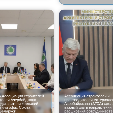
о Ассоциации строителей
Ассоциация строителей и
ителей Азербайджана
производителей материало
едставители компаний-
Азербайджана (ATİA) сдел
етили офис Союза
важный шаг в направлении
 Беларуси
расширения сотрудничеств