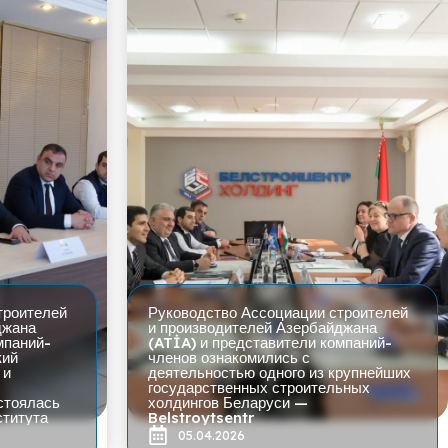
троителей
Руководство Ассоциации строителей
джана
и производителей Азербайджана
мпаний-
(ATİA) и представители компаний-
кий
членов ознакомились с
 и
деятельностью одного из крупнейших
государственных строительных
остоялась
холдингов Беларуси —
ститута
Belstroytsentr
05.04.2026