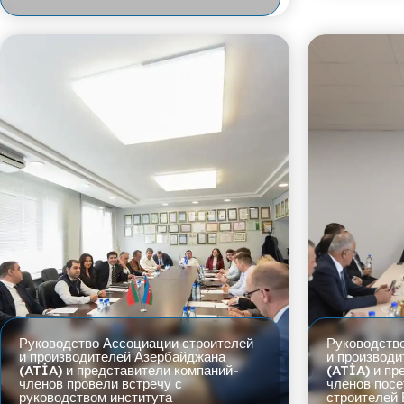
Руководство Ассоциации строителей
Руководств
и производителей Азербайджана
и производ
(ATİA) и представители компаний-
(ATİA) и пр
членов провели встречу с
членов пос
руководством института
строителей