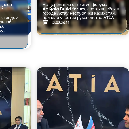
ющаяся
На церемонии открытия форума
ке
AqQala Build forum, состоявшейся в
городе Актау Республики Казахстан,
 стендом
приняло участие руководство ATİA
льной
12.02.2026
26,
ау,