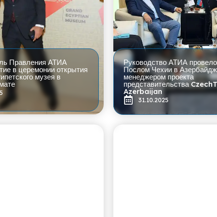
ль Правления АТИА
Руководство АТИА провело
тие в церемонии открытия
Послом Чехии в Азербайдж
ипетского музея в
менеджером проекта
мате
представительства Czech
Azerbaijan
5
31.10.2025