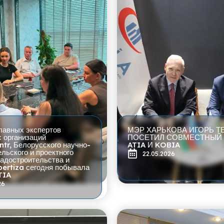
лавных экспертов
МЭР ХАРЬКОВА ИГОРЬ Т
 организаций
ПОСЕТИЛ СОВМЕСТНЫЙ
ntr, Белорусского научно-
ATIA И KOBIA
льского и проектного
22.05.2026
радостроительства и
ertiza сегодня побывала
ATIA
26