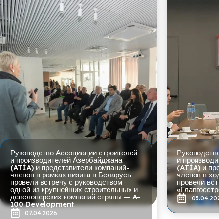
Руководство Ассоциации строителей
Руководств
и производителей Азербайджана
и производ
(ATİA) и представители компаний-
(ATİA) и пр
членов в рамках визита в Беларусь
членов в хо
провели встречу с руководством
провели вс
одной из крупнейших строительных и
«Главгосстр
девелоперских компаний страны — A-
05.04.20
100 Development
07.04.2026