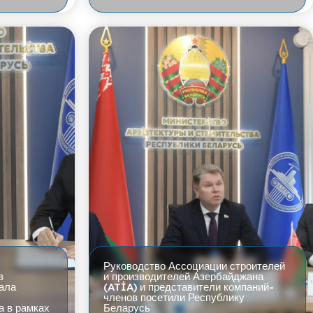
Руководство Ассоциации строителей
в
и производителей Азербайджана
ала
(ATİA) и представители компаний-
членов посетили Республику
а в рамках
Беларусь