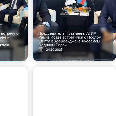
 встречу с
Председатель Правления АТИА
ане и
Рамиз Исаев встретился с Послом
Египта в Азербайджане Хуссамом
Trade
Элдином Редой
24.10.2025