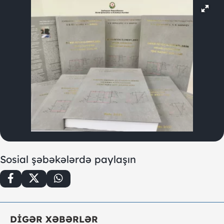
Sosial şəbəkələrdə paylaşın
DIGƏR XƏBƏRLƏR