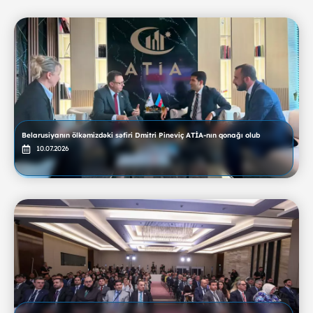
Belarusiyanın ölkəmizdəki səfiri Dmitri Pineviç ATİA-nın qonağı olub
10.07.2026